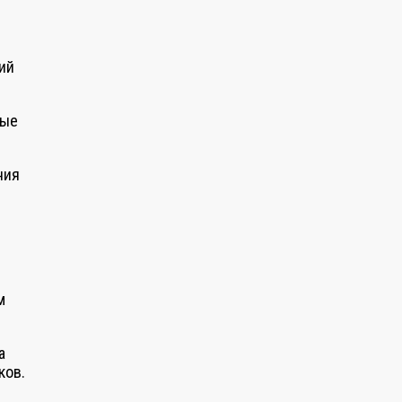
ий
ные
ния
м
а
ков.