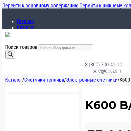
Перейти к основному содержанию
Перейти к нижнему ко
Главная
Каталог
О компании
Поиск товаров
Главная
Каталог
8 (800) 700-42-10
О компании
sale@obazs.ru
Каталог
/
Счетчики топлива
/
Электронные счетчики
/
K600 
K600 B/