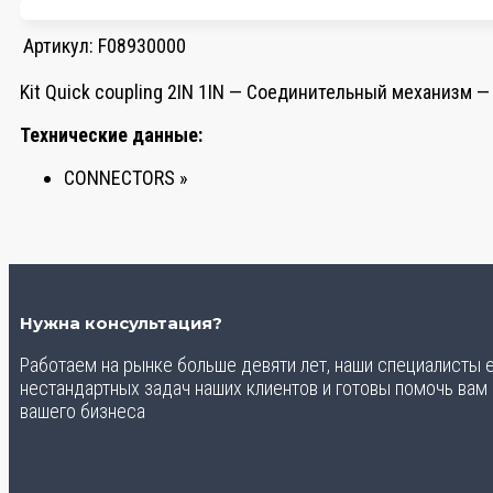
Артикул:
F08930000
Kit Quick coupling 2IN 1IN — Соединительный механизм —
Технические данные:
CONNECTORS »
Нужна консультация?
Работаем на рынке больше девяти лет, наши специалисты
нестандартных задач наших клиентов и готовы помочь вам
вашего бизнеса