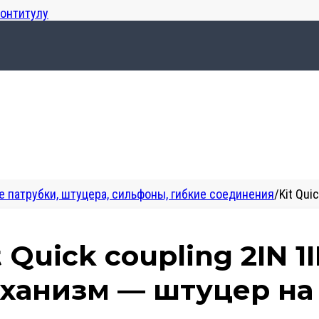
лонтитулу
 патрубки, штуцера, сильфоны, гибкие соединения
/
Kit Qui
t Quick coupling 2IN
ханизм — штуцер на