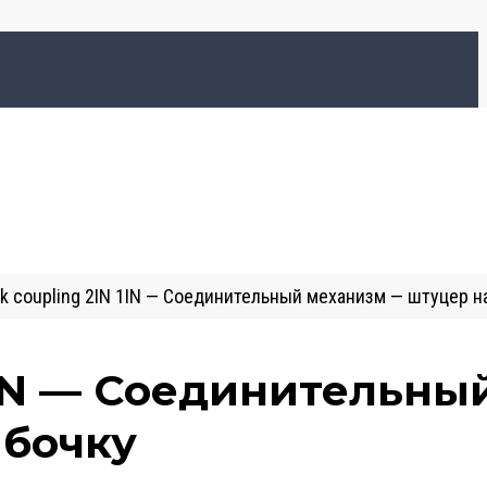
ck coupling 2IN 1IN — Соединительный механизм — штуцер н
 1IN — Соединительны
 бочку