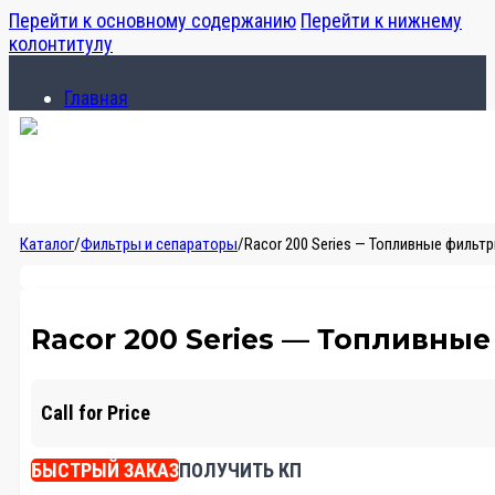
Перейти к основному содержанию
Перейти к нижнему
колонтитулу
Главная
Каталог
О компании
Главная
Каталог
/
Фильтры и сепараторы
/
Racor 200 Series — Топливные фильт
Каталог
О компании
Racor 200 Series — Топливны
Call for Price
БЫСТРЫЙ ЗАКАЗ
ПОЛУЧИТЬ КП