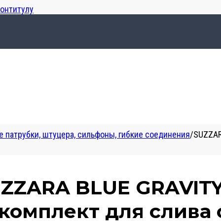
лонтитулу
 патрубки, штуцера, сильфоны, гибкие соединения
/
SUZZAR
ZZARA BLUE GRAVITY
комплект для слива