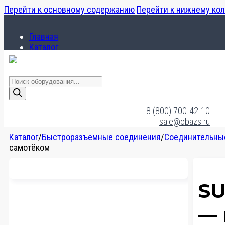
Перейти к основному содержанию
Перейти к нижнему ко
Главная
Каталог
О компании
Поиск
товаров
Главная
Каталог
8 (800) 700-42-10
О компании
sale@obazs.ru
Каталог
/
Быстроразъемные соединения
/
Соединительные
самотёком
SU
— 