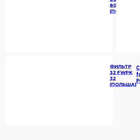
f
80
P
(ПОЛЬША)
ФИЛЬТР
C
32 FWPK
f
32
P
(ПОЛЬША)