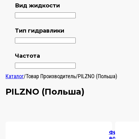
Вид жидкости
Тип гидравлики
Частота
Каталог
/
Товар Производитель
/
PILZNO (Польша)
PILZNO (Польша)
ФИЛЬТР
C
80 FWPK