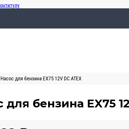
лонтитулу
/
Насос для бензина EX75 12V DC ATEX
с для бензина EX75 1