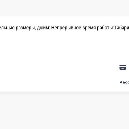
ельные размеры, дюйм:
Непрерывное время работы:
Габари
в
Рас