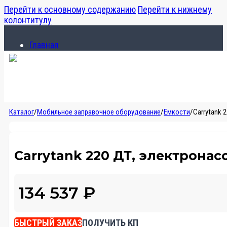
Перейти к основному содержанию
Перейти к нижнему
колонтитулу
Главная
Каталог
О компании
Главная
Каталог
/
Мобильное заправочное оборудование
/
Емкости
/
Carrytank 
Каталог
О компании
Carrytank 220 ДТ, электронасо
134 537
₽
БЫСТРЫЙ ЗАКАЗ
ПОЛУЧИТЬ КП