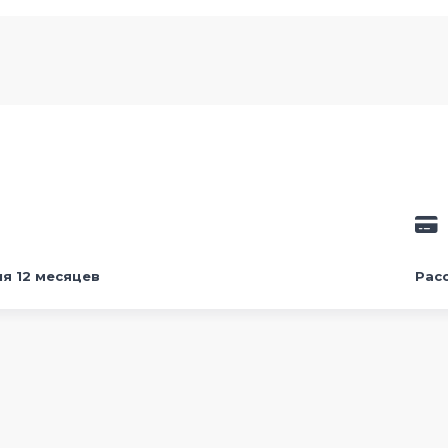
ия 12 месяцев
Рас