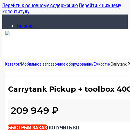
Перейти к основному содержанию
Перейти к нижнему
колонтитулу
Главная
Каталог
О компании
Главная
Каталог
/
Мобильное заправочное оборудование
/
Емкости
/
Carrytank 
Каталог
О компании
Carrytank Pickup + toolbox 40
209 949
₽
БЫСТРЫЙ ЗАКАЗ
ПОЛУЧИТЬ КП