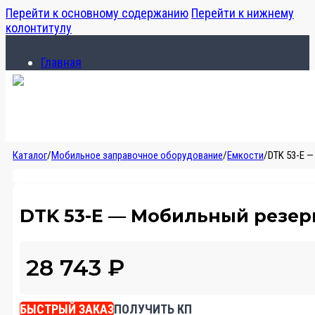
Перейти к основному содержанию
Перейти к нижнему
колонтитулу
Главная
Каталог
О компании
Главная
Каталог
/
Мобильное заправочное оборудование
/
Емкости
/
DTK 53-E —
Каталог
О компании
DTK 53-E — Мобильный резерву
28 743
₽
БЫСТРЫЙ ЗАКАЗ
ПОЛУЧИТЬ КП