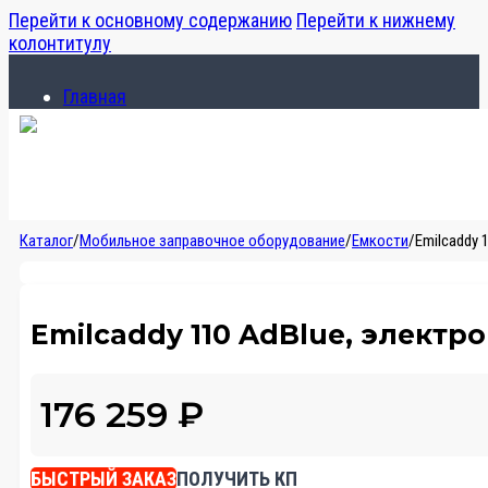
Перейти к основному содержанию
Перейти к нижнему
колонтитулу
Главная
Каталог
О компании
Главная
Каталог
/
Мобильное заправочное оборудование
/
Емкости
/
Emilcaddy 
Каталог
О компании
Emilcaddy 110 AdBlue, электро
176 259
₽
БЫСТРЫЙ ЗАКАЗ
ПОЛУЧИТЬ КП